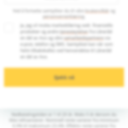
Ved å fortsette samtykker du til våre
brukervilkår
og
personvernerklæring
.
Ja, jeg vil motta markedsføring vedr. finansielle
produkter og andre
tjenesteytelser
fra Låneråd
en del av Axo og våre
samarbeidspartnere
via
e-post, telefon og SMS. Samtykket kan når som
helst tilbakekalles ved henvendelse til Låneråd
en del av Axo.
Nedbetalingstiden er 1 til 20 år. Maks 5 år dersom du
ikke refinansierer. Nominell rente varierer fra minimum
6.9% til maksimum 23.4%. Effektiv rente varierer fra