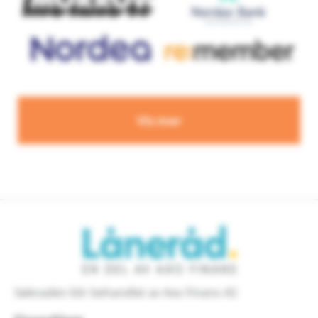
Vis mer
Søknaden blir behandlet av Axo Finans AS