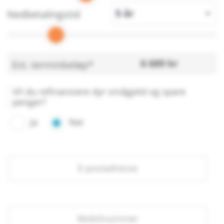
Nedbetalingstid
6 689
kr
Est. terminbeløp*
Vil du refinansiere dyr smågjeld og spare
penger?
Ja
Nei