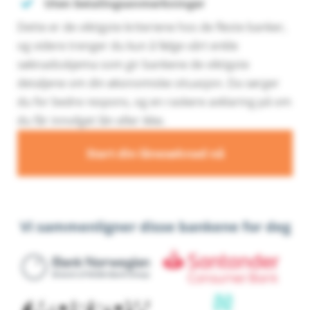
Uten betalingsanmerkninger
Dette er de viktigste kriteriene hos de fleste banker,
og videre trenger du kun å følge vårt enkle
søknadsskjema som gir bankene de viktigste
detaljene om din økonomiske situasjon. Da sørger
du for bedre respons, og en raskere avklaring på om
du får innvilget lån eller ikke.
Start din lånesøknad nå
Vi sammenligner disse bankene for deg