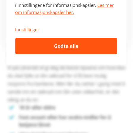
i innstillingene for informasjonskapsler.
Les mer
om informasjonskapsler her.
Innstillinger
Godta alle
Lån 300 000 kr med Låneråd
Vi på Låneråd vil gi deg de beste tipsene om hvordan
du skal fylle ut din søknad for å få best mulig
respons fra bankene. Men før du setter i gang med å
sende inn en søknad om lån uten sikkerhet, er det
viktig at du er:
18 år eller eldre
Fast ansatt eller har andre midler for å
betjene lånet