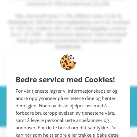
minimum 8.19% til maksimum 26.23%.
*Eks: Nominell rente 11.9%, effektiv rente
12.95
%,
lånebeløp kr
300 000
med nedbetaling over
5
år, kostnad
kr
102 242
, totalt kr
402 242
. Etableringsgebyr varierer
fra 0,- til 1990,-. Alle bankene opererer med individuell
rente og din rente presenteres først sammen med
lånetilbudet.
Løpetid min. 1 år – maks. 20 år. Effektiv rente 8.19% -
26.23%.
Bedre service med Cookies!
Jeg samtykker til at Axo Finans kan behandle mine/våre
personopplysninger som beskrevet
her
.
For vår tjeneste lagrer vi informasjonskapsler og
Du får svar innen kort tid
andre opplysninger på enhetene dine og henter
dem igjen. Noen av disse hjelper oss med å
Tilbudet du får er uforpliktende
forbedre brukeropplevelsen av tjenestene våre,
Vår tjeneste er gratis
samt å levere personaliserte anbefalinger og
annonser. For dette ber vi om ditt samtykke. Du
kan når som helst endre eller trekke tilbake dette